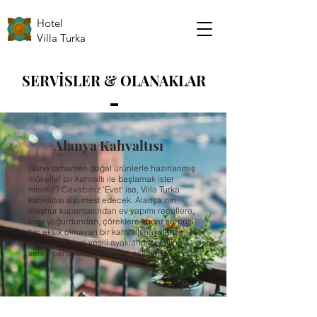
Hotel
Villa Turka
SERVİSLER & OLANAKLAR
Alanya Kahvaltısı
Güne tamamen doğal ürünlerle hazırlanmış
mükellef bir kahvaltı ile başlamak ister
misiniz? Cevabınız ‘Evet’ ise, Villa Turka
kahvaltısı sizi mest edecek. Alanya’nın
meşhur kapamasından ev yapımı reçellere,
keçi yoğurdundan, çöreklere kadar sürprizi
hiç eksik olmayan bir kahvaltı hayal edin.
Üstelik mavi ve yeşili ayaklarınızın altına
seren panoramik terasımız eşliğinde…