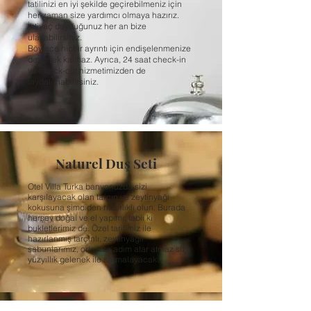
tatilinizi en iyi şekilde geçirebilmeniz için
her zaman size yardımcı olmaya hazırız.
İhtiyaç duyduğunuz her an bize
ulaşabilirsiniz.
Böylece hiçbir ayrıntı için endişelenmenize
de gerek kalmaz. Ayrıca, 24 saat check-in
ve check-out hizmetimizden de
faydalanabilirsiniz.
Naturel Duş Seti
Otel Villa Turka banyonuzda sizi
karşılayacak olan tarçın ve zeytinyağı
kokusuna şimdiden hazırlıklı olun. Burada
herşey doğal ve el yapımı; tabii ki
bukletlerimiz de. Özel tarifimiz ile
hazırlanmış tarçınlı, zeytinyağlı
sabunlarımız, odanıza adım atar atmaz sizi
yüzyıllık gelenek ile sarmalayacak.