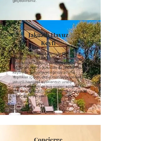
geçebilirsiniz.
Jakuzili Havuz
Keyfi
İster tarih ve kültür turlarında kendinizi
kaybedeceğiniz bir tatil yapın ister
ayaklarınızı uzatıp dinlenebileceğiniz bir
kaçamak; her iki durumda da jakuzili havuz
keyfini es geçemeyeceğinize eminiz.
Yeşillikler içinde, deniz manzarasına karşı
jakuzili havuzda ayaklarınızı uzatıp
dinlenmek; hem de kuş sesleri eşliğinde…
Otelimizin jakuzili havuzunda huzur dışında
hiçbir şeye yer yok!
Concierge