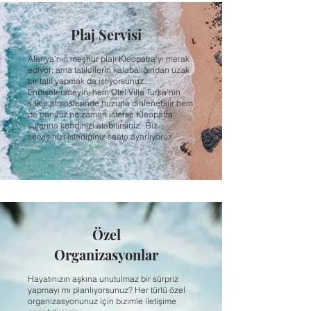
Plaj Servisi
Alanya’nın meşhur plajı Kleopatra’yı merak
ediyor; ama tatilcilerin kalabalığından uzak
bir tatil yapmak da istiyorsunuz…
Endişelenmeyin, hem Otel Villa Turka’nın
sakin atmosferinde huzurla dinlenebilir hem
de canınız ne zaman isterse Kleopatra
sularına kendinizi atabilirsiniz. Biz
servisinizi istediğiniz saate ayarlıyoruz
Özel
Organizasyonlar
Hayatınızın aşkına unutulmaz bir sürpriz
yapmayı mı planlıyorsunuz? Her türlü özel
organizasyonunuz için bizimle iletişime