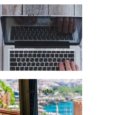
Bilgisayar
Erişimi
Otel Villa Turka’da yanınızda bilgisayar
olmadığı için endişelenmenize hiç gerek
yok. İhtiyacınız olan her an internet
bağlantısı olan bir bilgisayarı bizden alabilir
ve teraslarımızın eşsiz manzarası eşliğinde
çalışabilirsiniz. Ayırca, fotokopi ve çıktı alma
hizmeti için de yanınızdayız.
Kafe Turka
Yerel lezzetlerin tadına bakmak için tek
yapmanız gereken Kafe Turka’da bugün ne
sürprizler olduğunu kontrol etmek. Otel Villa
Turka tarifleriyle hazırlanmış yerel lezzetlerin