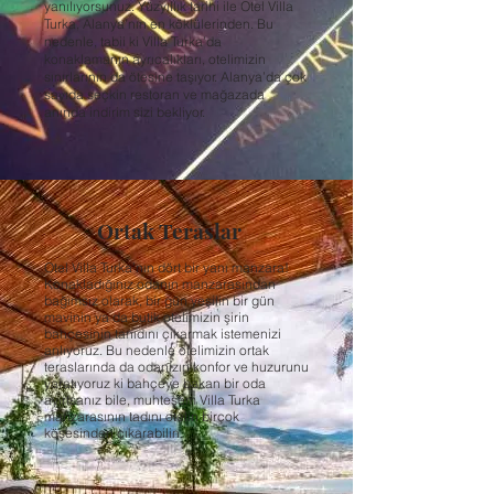
yanılıyorsunuz. Yüzyıllık tarihi ile Otel Villa
Turka, Alanya’nın en köklülerinden. Bu
nedenle, tabii ki Villa Turka’da
konaklamanın ayrıcalıkları, otelimizin
sınırlarının da ötesine taşıyor. Alanya’da çok
sayıda seçkin restoran ve mağazada
anında indirim sizi bekliyor.
Ortak Teraslar
Otel Villa Turka’nın dört bir yanı manzara!
Konakladığınız odanın manzarasından
bağımsız olarak, bir gün yeşilin bir gün
mavinin ya da butik otelimizin şirin
bahçesinin tanıdını çıkarmak istemenizi
anlıyoruz. Bu nedenle otelimizin ortak
teraslarında da odanızın konfor ve huzurunu
yaratıyoruz ki bahçeye bakan bir oda
ayırtsanız bile, muhteşem Villa Turka
manzarasının tadını otelin birçok
köşesinden çıkarabilin.