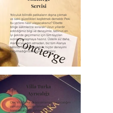
Servisi
Yolculuk bilindik patikaların dışına çıkmak
ve saklı güzellikleri keşfetmek demektir. Peki
bu yerlere nasıl ulaşacaksınız? Elbette
bölge sakinlerine sorarak! Uzun yıllardır
edindiğimiz bilgi ve deneyimle, tatilinizi en
iyi şekilde geçirmeniz için tüm tüyoları
sizinle paylaşmaya hazırız. Üstelik siz daha
Alanya’ya adım atmadan, biz tüm Alanya
tatilinizi organize edebilir, hiçbir deneyimi
kaçırmadığınızdan emin olabiliriz.
Villa Turka
Ayrıcalığı
Otel Villa Turka’da konaklamanın ayrıcalığını
yalnızca otelimizin sınırlarında
hissedeceğinizi sanıyorsanız