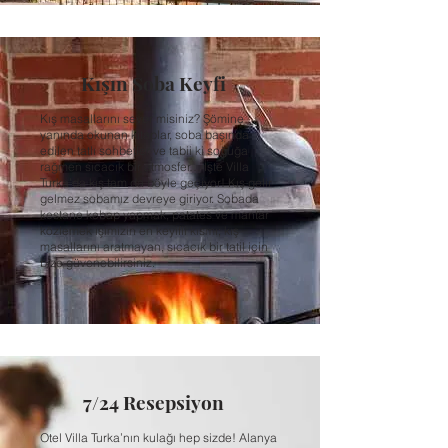
Kışın Soba Keyfi
Kış masallarını sever misiniz? Şömine
yanında okunan kitaplar, soba başında
edilen tatlı sohbetler ve tabii ki soğuğa
rağmen sıcacık bir atmosfer… İşte Villa
Turka’da kış tam da böyle geçiyor! Kış gelir
gelmez sobamız devreye giriyor. Sobada
kestane kebap yapmak, patates ve mantar
közlemek işimizin en keyifli kısmı; kış
masallarını aratmayan, sıcacık bir tatil için
bize güvenebilirsiniz.
7/24 Resepsiyon
Otel Villa Turka’nın kulağı hep sizde! Alanya