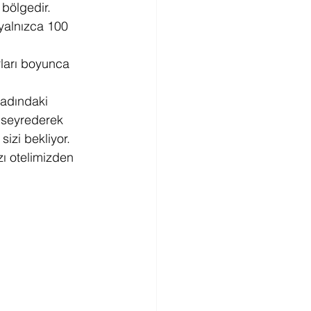
 bölgedir.
 yalnızca 100 
urları boyunca 
adındaki 
 seyrederek 
sizi bekliyor.
zı otelimizden 