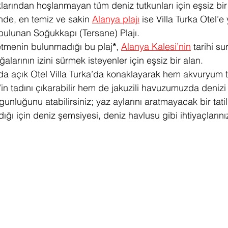
klarından hoşlanmayan tüm deniz tutkunları için eşsiz bir
nde, en temiz ve sakin 
Alanya plajı
 ise Villa Turka Otel’e
bulunan Soğukkapı (Tersane) Plajı.
letmenin bulunmadığı bu plaj
*
, 
Alanya Kalesi’nin
 tarihi s
larının izini sürmek isteyenler için eşsiz bir alan.
 da açık Otel Villa Turka’da konaklayarak hem akvuryu
m t
in tadını çıkarabilir hem de jakuzili havuzumuzda denizi
nluğunu atabilirsiniz; yaz aylarını aratmayacak bir tatil 
ığı için deniz şemsiyesi, deniz havlusu gibi ihtiyaçlarını