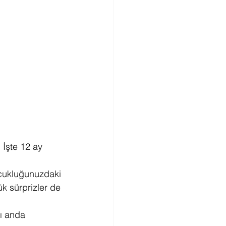
! İşte 12 ay 
ocukluğunuzdaki 
k sürprizler de 
ı anda 