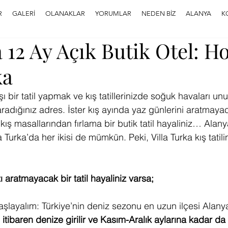
R
GALERİ
OLANAKLAR
YORUMLAR
NEDEN BİZ
ALANYA
K
 12 Ay Açık Butik Otel: Ho
ka
ı bir tatil yapmak ve kış tatillerinizde soğuk havaları un
aradığınız adres. İster kış ayında yaz günlerini aratmayaca
 kış masallarından fırlama bir butik tatil hayaliniz… Alany
a Turka’da her ikisi de mümkün. Peki, Villa Turka kış tatili
ı aratmayacak bir tatil hayaliniz varsa;
şlayalım: Türkiye’nin deniz sezonu en uzun ilçesi Alanya
itibaren denize girilir ve Kasım-Aralık aylarına kadar d