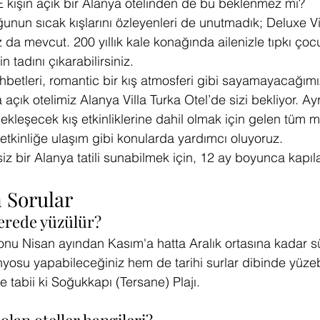
. E kışın açık bir Alanya otelinden de bu beklenmez mi?
unun sıcak kışlarını özleyenleri de unutmadık; Deluxe Vi
 da mevcut. 200 yıllık kale konağında ailenizle tıpkı ço
nin tadını çıkarabilirsiniz.
betleri, romantic bir kış atmosferi gibi sayamayacağımı
a açık otelimiz Alanya Villa Turka Otel’de sizi bekliyor. Ay
kleşecek kış etkinliklerine dahil olmak için gelen tüm mi
, etkinliğe ulaşım gibi konularda yardımcı oluyoruz.
siz bir Alanya tatili sunabilmek için, 12 ay boyunca kapıl
 Sorular
nerede yüzülür?
nu Nisan ayından Kasım'a hatta Aralık ortasına kadar sü
osu yapabileceğiniz hem de tarihi surlar dibinde yüzeb
se tabii ki Soğukkapı (Tersane) Plajı.