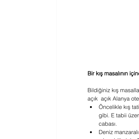
Bir kış masalının içi
Bildiğiniz kış masalla
açık  açık Alanya ote
Öncelikle kış ta
gibi. E tabii üz
cabası.
Deniz manzaralı