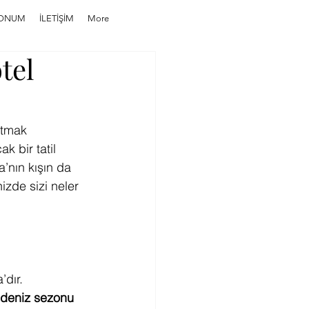
ONUM
İLETİŞİM
More
tel
utmak 
k bir tatil 
a’nın kışın da 
nizde sizi neler 
’dır.
a deniz sezonu 