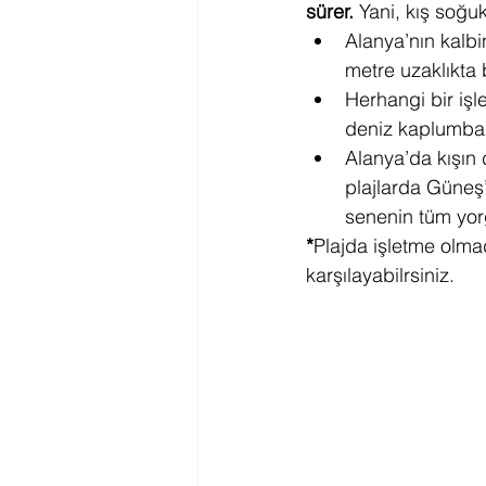
sürer.
 Yani, kış soğu
Alanya’nın kalbi
metre uzaklıkta 
Herhangi bir iş
deniz kaplumbağa
Alanya’da kışın
plajlarda Güneş’
senenin tüm yorgu
*
Plajda işletme olmad
karşılayabilrsiniz.