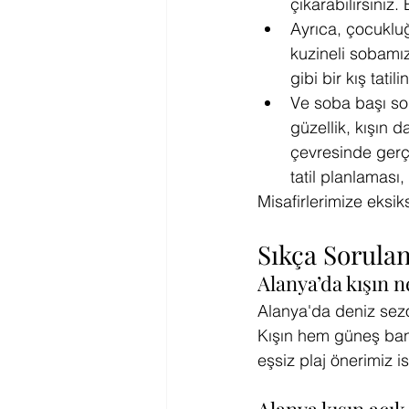
çıkarabilirsiniz
Ayrıca, çocukluğ
kuzineli sobamız
gibi bir kış tatili
Ve soba başı soh
güzellik, kışın d
çevresinde gerçe
tatil planlaması
Misafirlerimize eksik
Sıkça Sorulan
Alanya’da kışın 
Alanya'da deniz sezo
Kışın hem güneş bany
eşsiz plaj önerimiz i