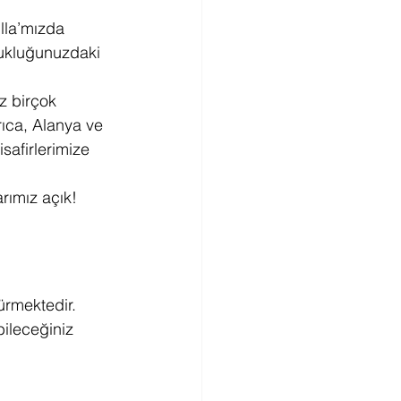
lla’mızda 
cukluğunuzdaki 
z birçok 
rıca, Alanya ve 
safirlerimize 
arımız açık!
rmektedir. 
ileceğiniz 